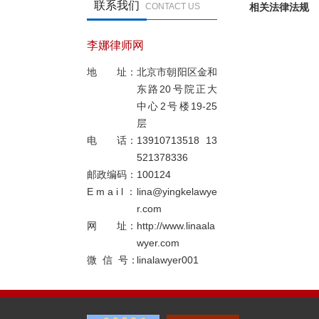
联系我们
CONTACT US
李娜律师网
地 址：
北京市朝阳区金和
东路20号院正大
中心2号楼19-25
层
电 话：
13910713518 13
521378336
邮政编码：
100124
E m a i l ：
lina@yingkelawye
r.com
网 址：
http://www.linaala
wyer.com
微 信 号：
linalawyer001