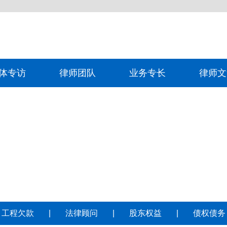
体专访
律师团队
业务专长
律师文
工程欠款
|
法律顾问
|
股东权益
|
债权债务