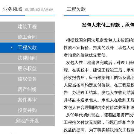
业务领域
工程欠款
BUSINESS AREA
发包人未付工程款，承包
建筑工程
施工合同
根据我国合同法规定
发包人未按照约
工程欠款
性质不宜折价、拍卖的以外，承包人
者拍卖的价款优先受偿。
法律顾问
发包人在工程建设完成后，对竣工验
股东权益
程。在实践中，建设工程竣工后，承
验收报告后，应当根据施工图纸及说
债权债务
人应当按照约定支付价款。在工程建
房产纠纷
告，办理竣工结算。发包人在收到结
案件再审
并将副本送承包人。承包人在收到工
发包人在合理期限内支付价款并承担
投资并购
从
90
年代初到现在，随着固定资产投
房地产开发
工程拖欠付款无期限，问题已经相当
效益的提高。为了确实解决拖欠工程