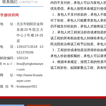
联系我们
CONTACT US
内仍不支付的，承包人可以与发包人
优先受偿。承包人按照本条规定行使
1
．发包人不支付价款的，承包人不
李娜律师网
付了价款，承包人只能要求发包人承
地 址：
北京市朝阳区金和
仍不能支付价款的，承包人才能将该
东路20号院正大
2
．承包人对工程依法折价或者拍卖
中心2号楼19-25
该工程的所有权由发包人转移给承包
层
民法院依法将该工程予以拍卖。承包
电 话：
13910713518 13
3
．工程折价或者拍卖后所得价款如
521378336
承包人价款债权额的，承包人可以请
邮政编码：
100124
4
．根据本条规定，按照工程的性质
E m a i l ：
lina@yingkelawye
该工程折价。如国家重点工程、具有
r.com
网 址：
http://www.linaala
wyer.com
微 信 号：
linalawyer001