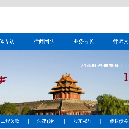
体专访
律师团队
业务专长
律师文
工程欠款
|
法律顾问
|
股东权益
|
债权债务