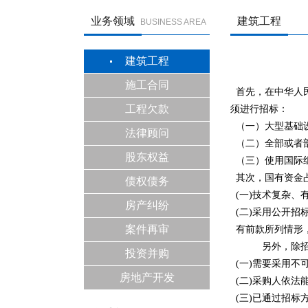
业务领域
建筑工程
BUSINESS AREA
建筑工程
施工合同
首先，在中华人
工程欠款
须进行招标：
（一）大型基础
法律顾问
（二）全部或者
股东权益
（三）使用国际
其次，国有资金
债权债务
(
一
)
技术复杂、
房产纠纷
(
二
)
采用公开招
案件再审
有前款所列情形
另外，除招
投资并购
(
一
)
需要采用不
房地产开发
(
二
)
采购人依法
(
三
)
已通过招标