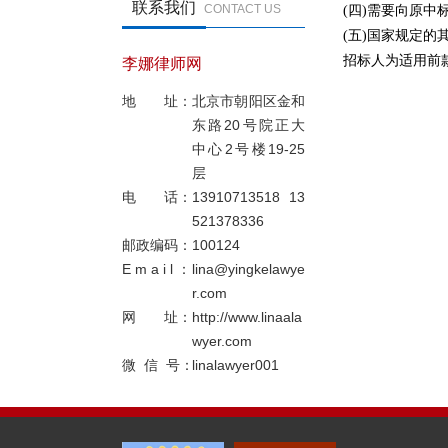
联系我们
CONTACT US
(
四
)
需要向原中
(
五
)
国家规定的
招标人为适用前
李娜律师网
地 址：
北京市朝阳区金和
东路20号院正大
中心2号楼19-25
层
电 话：
13910713518 13
521378336
邮政编码：
100124
E m a i l ：
lina@yingkelawye
r.com
网 址：
http://www.linaala
wyer.com
微 信 号：
linalawyer001