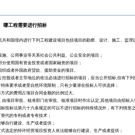
哪工程需要进行招标
民共和国境内进行下列工程建设项目包括项目的勘察、设计、施工、监理
设施、公用事业等关系社会公共利益、公众安全的项目；
部分使用国有资金投资或者国家融资的项目；
组织或者外国政府贷款、援助资金的项目。
占控股或者主导地位的依法必须进行招标的项目，应当公开招标
;
但有下列
有特殊要求或者受自然环境限制，只有少量潜在投标人可供选择
；
标方式的费用占项目合同金额的比例过大。
，
由项目审批、核准部门在审批、核准项目时作出认定
;
其他项目由招标人
标投标法第六十六条规定的可以不进行招标的特殊情况外，有下列情形之
可替代的专利或者专有技术
；
能够自行建设、生产或者提供
；
方式选定的特许经营项目投资人依法能够自行建设、生产或者提供；