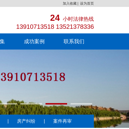
加入收藏
|
设为首页
24
小时法律热线
13910713518 13521378336
集
成功案例
联系我们
|
房产纠纷
|
案件再审