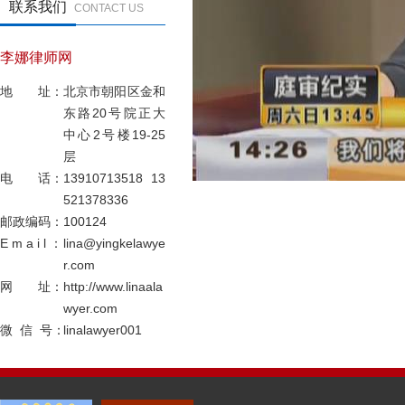
联系我们
CONTACT US
李娜律师网
地 址：
北京市朝阳区金和
东路20号院正大
中心2号楼19-25
层
电 话：
13910713518 13
521378336
邮政编码：
100124
E m a i l ：
lina@yingkelawye
r.com
网 址：
http://www.linaala
wyer.com
微 信 号：
linalawyer001