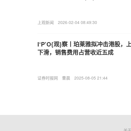
上观新闻
2026-02-04 08:49:30
I‘P’O{观}察丨珀莱雅拟冲击港股
下滑，销售费用占营收近五成
证券时报网
曹晨
2025-08-05 21:44
关