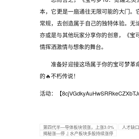
本，它更是一扇通往无限可能的大门。
常规，去创造属于自己的独特体验。无
亦或是与其他玩家分享你的创意，《宝可
情挥洒激情与想象的舞台。
准备好迎接这场属于你的宝可梦革
的🔥不朽传说！
活动：【
8cjVGdkyAuHwSRRkeCZXbTJ
第四代半—导体板块领涨，上涨3.0%
人才缺口
揭秘涨—停 ,| 水产板块多股持续涨停