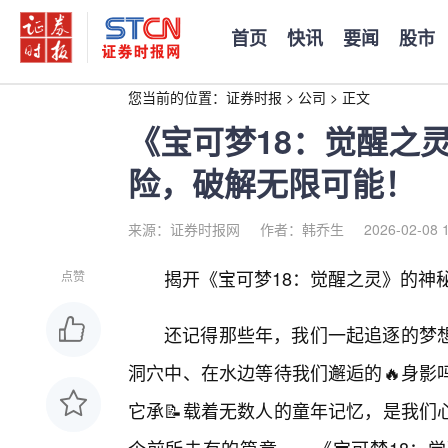
首页
快讯
要闻
股市
您当前的位置：
证券时报
>
公司
>
正文
《宝可梦18：觉醒之
险，破解无限可能！
来源：证券时报网
作者：韩乔生
2026-02-08 
揭开《宝可梦18：觉醒之灵》的神
点赞
还记得那些年，我们一起追逐的梦
洞穴中、在水边等待我们邂逅的🔥身影
它承📝载着无数人的童年记忆，是我们